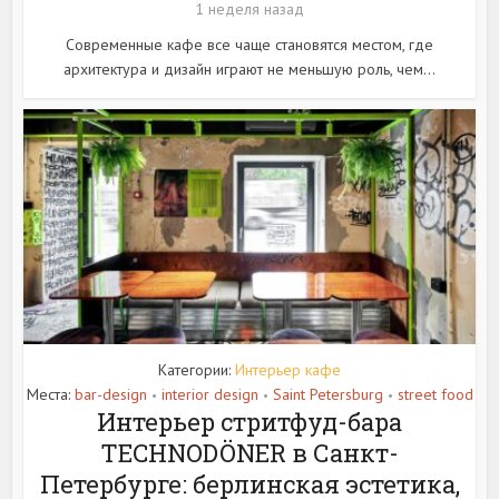
1 неделя назад
Современные кафе все чаще становятся местом, где
архитектура и дизайн играют не меньшую роль, чем...
Категории:
Интерьер кафе
Места:
bar-design
interior design
Saint Petersburg
street food
•
•
•
Интерьер стритфуд-бара
TECHNODÖNER в Санкт-
Петербурге: берлинская эстетика,