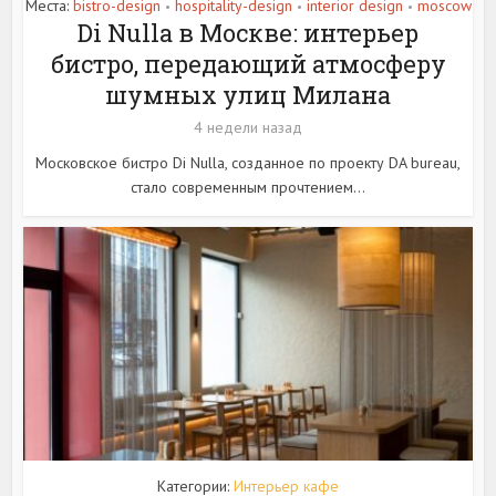
Места:
bistro-design
hospitality-design
interior design
moscow
•
•
•
Di Nulla в Москве: интерьер
бистро, передающий атмосферу
шумных улиц Милана
4 недели назад
Московское бистро Di Nulla, созданное по проекту DA bureau,
стало современным прочтением...
Категории:
Интерьер кафе