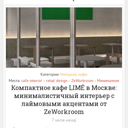
Категории:
Интерьер кафе
Места:
cafe-interior
retail design
ZeWorkroom
Минимализм
•
•
•
Компактное кафе LIMÉ в Москве:
минималистичный интерьер с
лаймовыми акцентами от
ZeWorkroom
7 часов назад