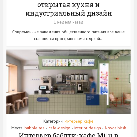
открытая кухня и
индустриальный дизайн
1 неделя назад
Современные заведения общественного питания все чаще
становятся пространствами с яркой...
Категории:
Интерьер кафе
Места:
bubble tea
cafe-design
interior design
Novosibirsk
•
•
•
Интерьер баблти-кафе Milu в