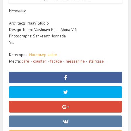
Источник:
Architects: NaaV Studio
Design Team:: Vaishnavi Patil, Abina V N
Photographs: Sankeerth Jonnada
Via
Категории:
Интерьер кафе
Места:
café
counter
facade
mezzanine
staircase
•
•
•
•