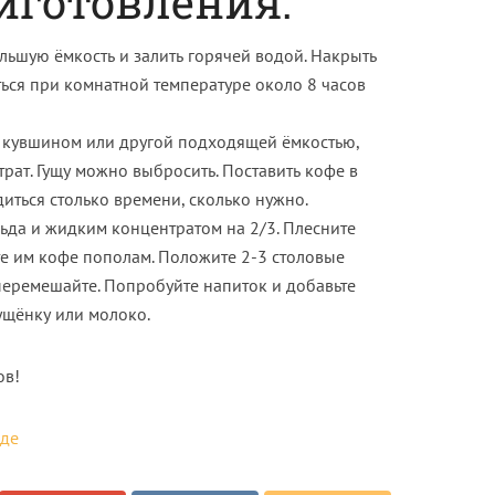
иготовления:
ьшую ёмкость и залить горячей водой. Накрыть
ься при комнатной температуре около 8 часов
д кувшином или другой подходящей ёмкостью,
ат. Гущу можно выбросить. Поставить кофе в
диться столько времени, сколько нужно.
ьда и жидким концентратом на 2/3. Плесните
е им кофе пополам. Положите 2-3 столовые
перемешайте. Попробуйте напиток и добавьте
ущёнку или молоко.
ов!
еде