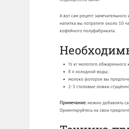
А вот сам рецепт замечательного
напитка вы потратите около 10 ча
кофейного полуфабриката.
Необходимы
½ кг молотого обжаренного к
8 л холодной воды;
молоко (которое вы предпочи
2-3 столовые ложки сгущённ
Примечание:
можно добавлять сах
Ориентируйтесь на свои предпоч