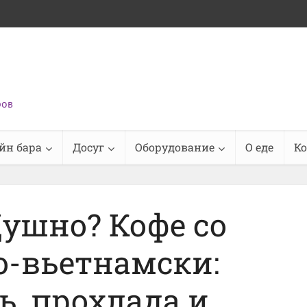
ров
йн бара
Досуг
Оборудование
О еде
К
ушно? Кофе со
о-вьетнамски:
ь, прохлада и