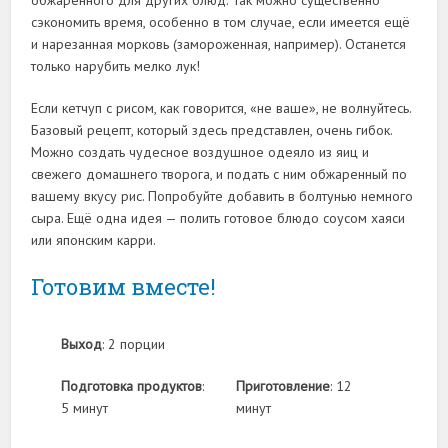
обжаренного для других блюд. Так можно существенно
сэкономить время, особенно в том случае, если имеется ещё
и нарезанная морковь (замороженная, например). Останется
только нарубить мелко лук!
Если кетчуп с рисом, как говорится, «не ваше», не волнуйтесь.
Базовый рецепт, который здесь представлен, очень гибок.
Можно создать чудесное воздушное одеяло из яиц и
свежего домашнего творога, и подать с ним обжаренный по
вашему вкусу рис. Попробуйте добавить в болтунью немного
сыра. Ещё одна идея — полить готовое блюдо соусом хаяси
или японским карри.
Готовим вместе!
Выход
: 2 порции
Подготовка продуктов
:
Приготовление
: 12
5 минут
минут