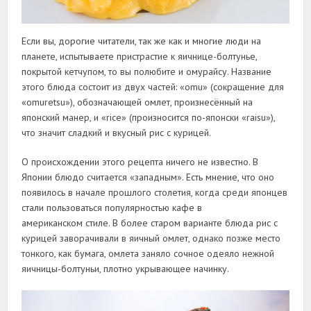
Если вы, дорогие читатели, так же как и многие люди на
планете, испытываете пристрастие к яичнице-болтунье,
покрытой кетчупом, то вы полюбите и омурайсу. Название
этого блюда состоит из двух частей: «omu» (сокращение для
«omuretsu»), обозначающей омлет, произнесённый на
японский манер, и «rice» (произносится по-японски «raisu»),
что значит сладкий и вкусный рис с курицей.
О происхождении этого рецепта ничего не известно. В
Японии блюдо считается «западным». Есть мнение, что оно
появилось в начале прошлого столетия, когда среди японцев
стали пользоваться популярностью кафе в
американском стиле. В более старом варианте блюда рис с
курицей заворачивали в яичный омлет, однако позже место
тонкого, как бумага, омлета заняло сочное одеяло нежной
яичницы-болтуньи, плотно укрывающее начинку.