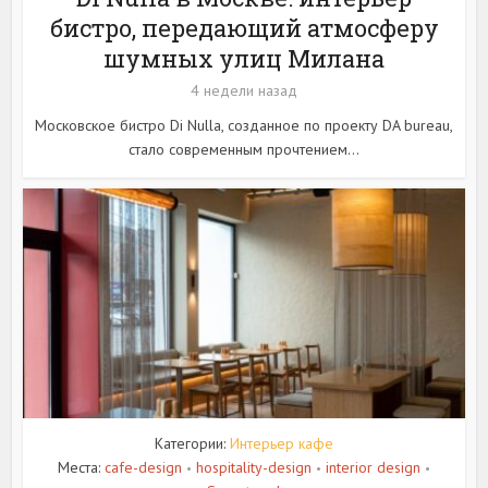
бистро, передающий атмосферу
шумных улиц Милана
4 недели назад
Московское бистро Di Nulla, созданное по проекту DA bureau,
стало современным прочтением...
Категории:
Интерьер кафе
Места:
cafe-design
hospitality-design
interior design
•
•
•