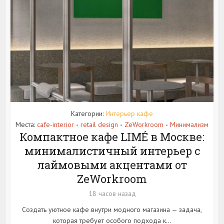
Категории:
Интерьер кафе
Места:
cafe-interior
retail design
ZeWorkroom
Минимализм
•
•
•
Компактное кафе LIMÉ в Москве:
минималистичный интерьер с
лаймовыми акцентами от
ZeWorkroom
18 часов назад
Создать уютное кафе внутри модного магазина — задача,
которая требует особого подхода к...