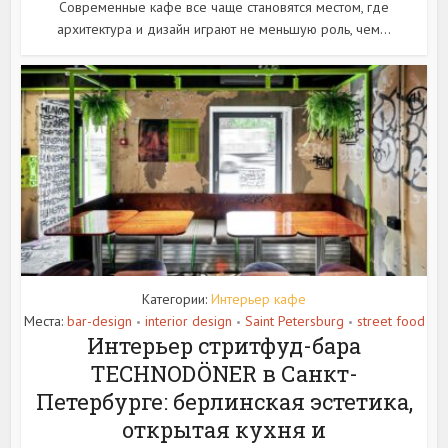
Современные кафе все чаще становятся местом, где
архитектура и дизайн играют не меньшую роль, чем...
Категории:
Интерьер кафе
Места:
bar-design
interior design
Saint Petersburg
street food
•
•
•
Интерьер стритфуд-бара
TECHNODÖNER в Санкт-
Петербурге: берлинская эстетика,
открытая кухня и