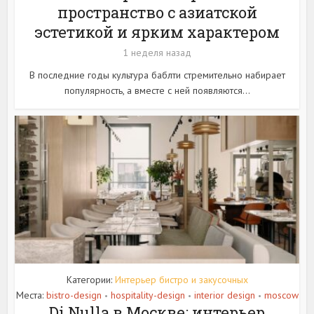
пространство с азиатской
эстетикой и ярким характером
1 неделя назад
В последние годы культура баблти стремительно набирает
популярность, а вместе с ней появляются...
Категории:
Интерьер бистро и закусочных
Места:
bistro-design
hospitality-design
interior design
moscow
•
•
•
Di Nulla в Москве: интерьер