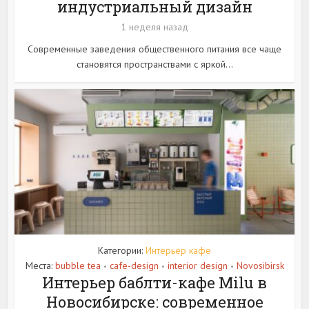
индустриальный дизайн
1 неделя назад
Современные заведения общественного питания все чаще
становятся пространствами с яркой...
Категории:
Интерьер кафе
Места:
bubble tea
cafe-design
interior design
Novosibirsk
•
•
•
Интерьер баблти-кафе Milu в
Новосибирске: современное